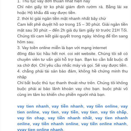
1. Thủ tục vay đơn thuần nhất hiện nay
Chỉ nên giấy tờ ko phải giám định rườm rà. Bằng lái xe
hoặc Hộ khẩu đã vay được tiền.
2. thời kì giải ngân tiền mặt nhanh nhất bây chừ
Cam kết phê duyệt hồ sơ trong 15 – 30 phút. Giải ngân tiền
mặt sau 30 phút – đến 2h giả dụ làm giấy tờ trước 21H Tối.
Chúng tôi cam kết giải quyết trong ngày. không để tồn sang
hôm sau.
3. Vay toền online miễn là bạn với mạng internet
đông đảo lúc hầu hết nơi. coi xét website. Chúng tôi sẽ có
chuyên viên tư vấn giỏi hỗ trợ bạn. Bạn ko cần bắt buộc đi
xa chờ đợi. Chỉ yêu cầu nhấc máy và gọi. Sẽ vay được tiền.
4. chẳng phải tài sản bảo đảm, không hề chứng minh thu
nhập
Chỉ bắt buộc thủ tục thanh thoát như trên. Chúng tôi không
buộc phải ai bảo lãnh khoản vay cho bạn. buộc phải vô
cùng im tâm ko khiến cho phiền người nhà bạn.
vay tien nhanh
,
vay tiền nhanh
,
vay tiền online
,
vay
tien online
,
vay tien
,
vay tiền
,
vay tien
,
vay tín chấp
,
vay tin chap
,
vay tiền nhanh nhất
,
vay tien nhanh
online
,
vay tiền nhanh online
,
vay tiền online nhanh
,
vvay tien online nhanh
,